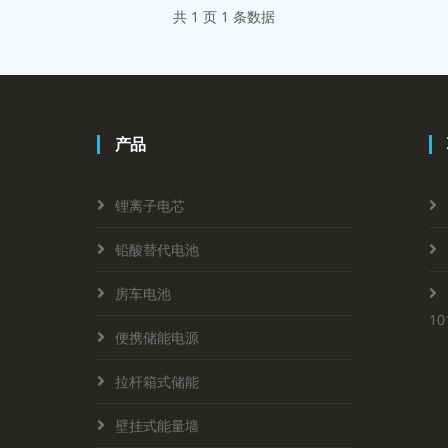
共 1 页 1 条数据
产品
锂离子电芯
铅酸替代电池
房车电池
10
便携储能电源
拉杆箱式储能
壁挂式能量墙