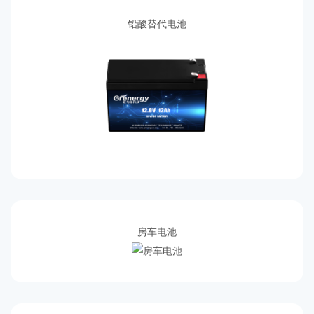
铅酸替代电池
房车电池